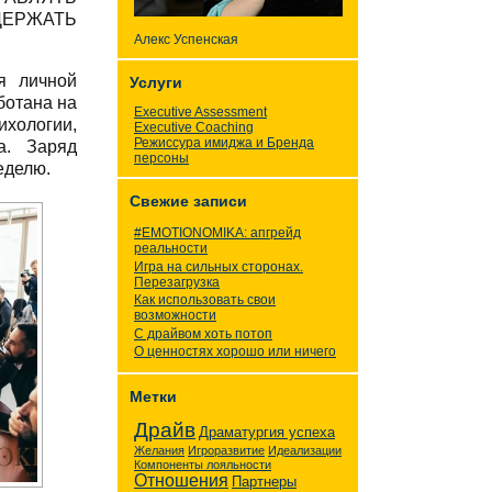
 ДЕРЖАТЬ
Алекс Успенская
я личной
Услуги
отана на
Executive Assessment
хологии,
Executive Coaching
Режиссура имиджа и Бренда
а. Заряд
персоны
еделю.
Свежие записи
#EMOTIONOMIKA: апгрейд
реальности
Игра на сильных сторонах.
Перезагрузка
Как использовать свои
возможности
С драйвом хоть потоп
О ценностях хорошо или ничего
Метки
Драйв
Драматургия успеха
Желания
Игроразвитие
Идеализации
Компоненты лояльности
Отношения
Партнеры