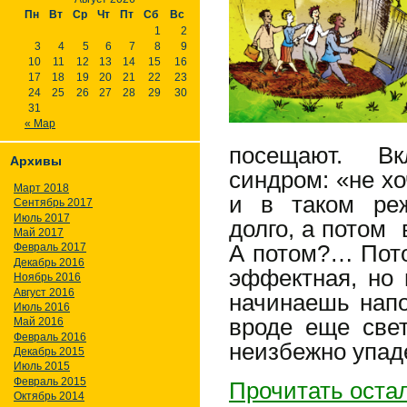
Пн
Вт
Ср
Чт
Пт
Сб
Вс
1
2
3
4
5
6
7
8
9
10
11
12
13
14
15
16
17
18
19
20
21
22
23
24
25
26
27
28
29
30
31
« Мар
посещают. В
Архивы
синдром: «не х
Март 2018
и в таком реж
Сентябрь 2017
Июль 2017
долго, а потом 
Май 2017
А потом?… Пот
Февраль 2017
Декабрь 2016
эффектная, но
Ноябрь 2016
Август 2016
начинаешь напо
Июль 2016
вроде еще све
Май 2016
Февраль 2016
неизбежно упад
Декабрь 2015
Июль 2015
Февраль 2015
Прочитать оста
Октябрь 2014