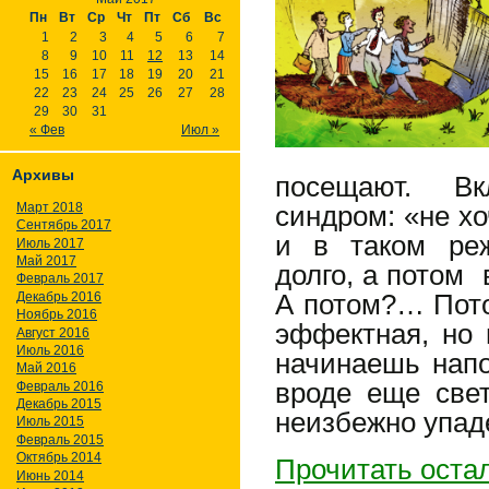
Пн
Вт
Ср
Чт
Пт
Сб
Вс
1
2
3
4
5
6
7
8
9
10
11
12
13
14
15
16
17
18
19
20
21
22
23
24
25
26
27
28
29
30
31
« Фев
Июл »
Архивы
посещают. В
Март 2018
синдром: «не х
Сентябрь 2017
и в таком реж
Июль 2017
Май 2017
долго, а потом 
Февраль 2017
Декабрь 2016
А потом?… Пот
Ноябрь 2016
эффектная, но
Август 2016
Июль 2016
начинаешь напо
Май 2016
вроде еще све
Февраль 2016
Декабрь 2015
неизбежно упад
Июль 2015
Февраль 2015
Октябрь 2014
Прочитать оста
Июнь 2014