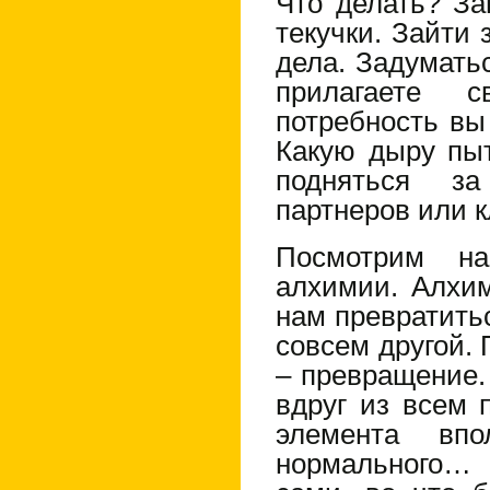
Что делать? За
текучки. Зайти
дела. Задумать
прилагаете 
потребность вы
Какую дыру пыт
подняться за
партнеров или к
Посмотрим н
алхимии. Алхим
нам превратитьс
совсем другой. 
– превращение. 
вдруг из всем 
элемента вп
нормального…