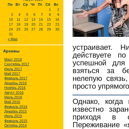
Пн
Вт
Ср
Чт
Пт
Сб
Вс
1
2
3
4
5
6
7
8
9
10
11
12
13
14
15
16
17
18
19
20
21
22
23
24
25
26
27
28
29
30
31
« Мар
устраивает. 
Архивы
действуете п
Март 2018
успешной для
Сентябрь 2017
взяться за б
Июль 2017
Май 2017
нелепую связь,
Февраль 2017
Декабрь 2016
просто упрямого
Ноябрь 2016
Август 2016
Июль 2016
Однако, когда
Май 2016
Февраль 2016
известно зара
Декабрь 2015
приходя в со
Июль 2015
Февраль 2015
Переживание «я
Октябрь 2014